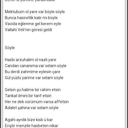
Mektubum ol yare var böyle söyle
Bunca hasiretlik kalır mı böyle
Vacida eğlenme gel kerem eyle
Vallahi Veli’nin göresi geldi
Söyle
Hasbi arzuhalim ol nazlı yare
Candan cananıma var selam söyle
Bu derdi zahmime eylesin çare
Gül yüzlü yarime var selam söyle
Gelsin şu halime bir rahim etsin
Tarikat ilmini bir tarif etsin
Her ne dek cürümüm varsa affetsin
Adalet şahına var selam söyle
Agahi ayrılık bize kisb ü kar
Eriştir menzile hasbeten nikar