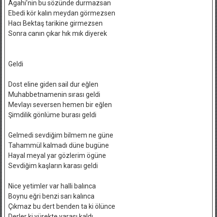
Agahi’nin bu sözünde durmazsan
Ebedi kör kalın meydan görmezsen
Hacı Bektaş tarikine girmezsen
Sonra canın çıkar hık mık diyerek
Geldi
Dost eline giden sail dur eğlen
Muhabbetnamenin sırası geldi
Mevlayı seversen hemen bir eğlen
Şimdilik gönlüme burası geldi
Gelmedi sevdiğim bilmem ne güne
Tahammül kalmadı düne bugüne
Hayal meyal yar gözlerim ögüne
Sevdiğim kaşların karası geldi
Nice yetimler var halli balınca
Boynu eğri benzi sarı kalınca
Çıkmaz bu dert benden ta ki ölünce
Derler ki yürekte yarası kaldı