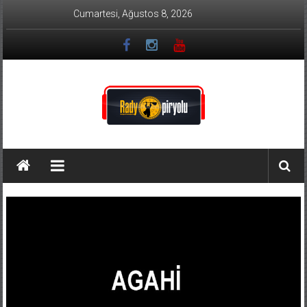
İçeriğe
Cumartesi, Ağustos 8, 2026
geç
Radyo
Piryolu
Türkülerin
Özü