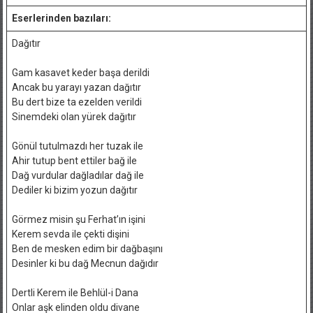
Eserlerinden bazıları:
Dağıtır
Gam kasavet keder başa derildi
Ancak bu yarayı yazan dağıtır
Bu dert bize ta ezelden verildi
Sinemdeki olan yürek dağıtır
Gönül tutulmazdı her tuzak ile
Ahir tutup bent ettiler bağ ile
Dağ vurdular dağladılar dağ ile
Dediler ki bizim yozun dağıtır
Görmez misin şu Ferhat’ın işini
Kerem sevda ile çekti dişini
Ben de mesken edim bir dağbaşını
Desinler ki bu dağ Mecnun dağıdır
Dertli Kerem ile Behlül-i Dana
Onlar aşk elinden oldu divane