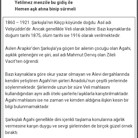
Yetilmez menzile bu gidiş ile
Hemen aşk atına binip sürmeli
1860 – 1921. Şarkışla’nın Kılıççı köyünde doğdu. Asıl adı
Veliyüddin’dir. Ancak genellikle Veli olarak bilinir. Bazı kaynaklarda
doğum tarihi 1875, ölüm tarihi ise 1916 olarak verilmektedir.
Aslen Arapkir’den Şarkışla’ya göçen bir ailenin çocuğu olan Agahi,
aşıklık geleneğini ve şiiri, asıl adı Mahmut Derviş olan Zileli
Vacit’ten öğrendi.
Bazı kaynaklara göre okur yazar olmayan ve Alevi dergahlarında
kendini yetiştiren Agahi’nin şiirleri Anadolu’nun çeşitli yerlerinde
söylenmektedir. Şiirlerinde uzun bir süre Veli mahlasını
kullandığından aynı adlı öteki şairlerle/aşıklarla karıştırılmaktadır.
Agahi mahlasını ise ne zaman ve kimden aldığına ilişkin kesin bir
bilgi bulunmamaktadır.
Şarkışlalı Agahi genellikle dini içerikli taşlama konularına ağırlık
vermesine karşın duygu ve sevgi şiirlerinden de birçok güzel örnek
bıraktı.