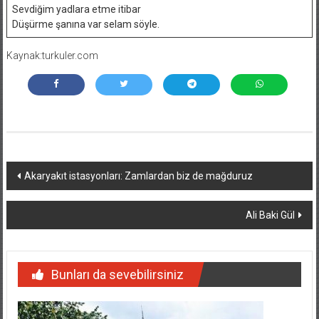
Sevdiğim yadlara etme itibar
Düşürme şanına var selam söyle.
Kaynak:turkuler.com
Yazı
Akaryakıt istasyonları: Zamlardan biz de mağduruz
dolaşımı
Ali Baki Gül
Bunları da sevebilirsiniz