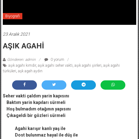
Biyografi
23 Aralık 2021
AŞIK AGAHİ
Gönderen: admin
0 yorum
aşık agahi kimdir
,
aşık agahi seher vakti
,
aşık agahi şiirleri
,
aşık agahi
türküleri
,
aşk agah aydın
Seher vakti çaldım yarin kapısını
Baktım yarin kapıları sürmeli
Hoş bulmadım otağının yapısını
Çıkageldi bir gözleri sürmeli
Agahi karışır kanlı yaş ile
Dost bulunmaz hayal ile düş ile