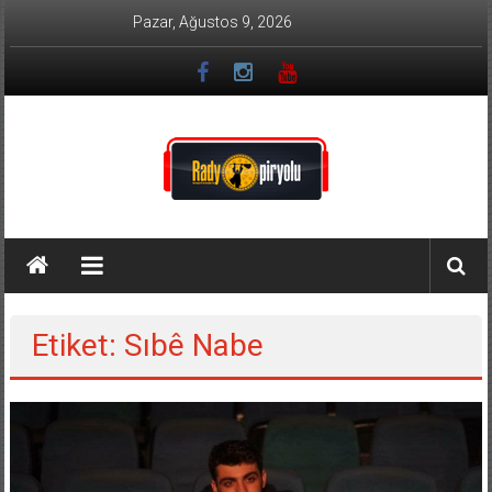
İçeriğe
Pazar, Ağustos 9, 2026
geç
Radyo
Piryolu
Türkülerin
Etiket: Sıbê Nabe
Özü