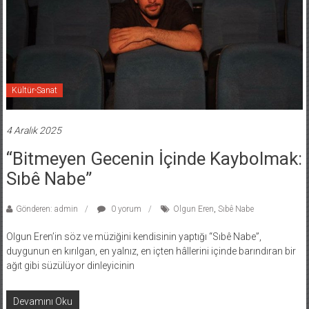
Kültür-Sanat
4 Aralık 2025
“Bitmeyen Gecenin İçinde Kaybolmak:
Sıbê Nabe”
Gönderen: admin
0 yorum
Olgun Eren
,
Sıbê Nabe
Olgun Eren’in söz ve müziğini kendisinin yaptığı “Sıbê Nabe”,
duygunun en kırılgan, en yalnız, en içten hâllerini içinde barındıran bir
ağıt gibi süzülüyor dinleyicinin
Devamını Oku